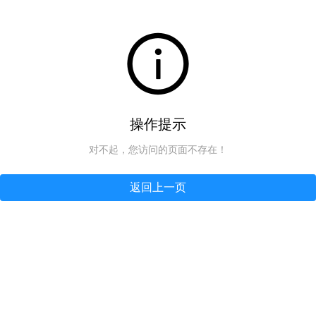
操作提示
对不起，您访问的页面不存在！
返回上一页