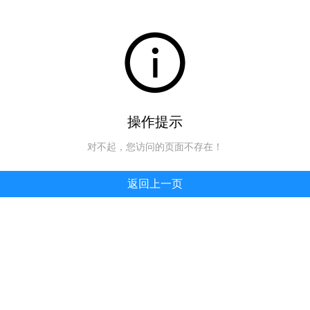
操作提示
对不起，您访问的页面不存在！
返回上一页