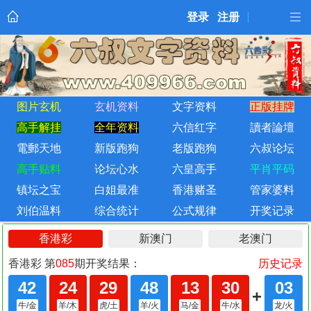
登录
注册
图片玄机
玄机资料
文字资料
正版挂牌
高手解挂
全年资料
六信红字
讀者論壇
電郵天地
新版跑狗
老版跑狗
六叔论坛
高手贴料
论坛心水
六皇高手
平肖平码
镇坛之宝
白姐最准
香港赌圣
管家婆料
刘伯温料
综合统计
公式规律
开奖记录