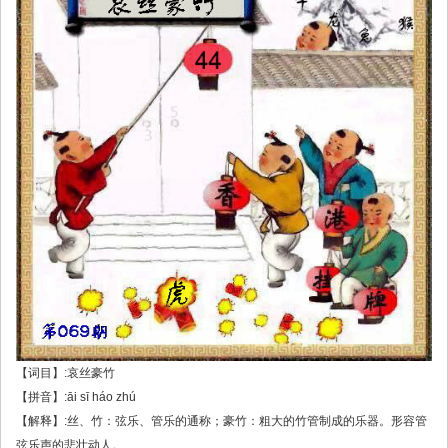
【词目】:哀丝豪竹
【拼音】:āi sī háo zhú
【解释】:丝、竹：弦乐、管乐的通称；豪竹：粗大的竹管制成的乐器。形容管
弦乐声的悲壮动人。