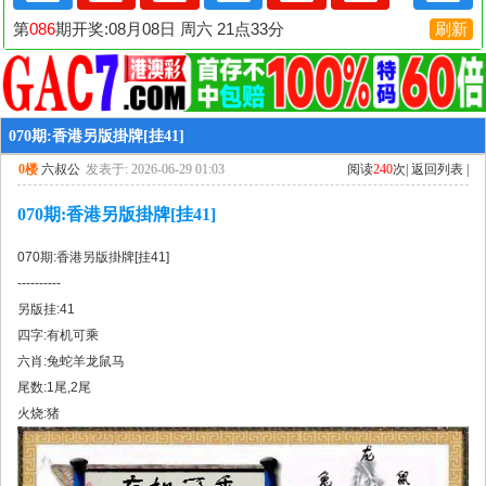
070期:香港另版掛牌[挂41]
0楼
六叔公
发表于: 2026-06-29 01:03
阅读
240
次|
返回列表
|
070期:香港另版掛牌[挂41]
070期:香港另版掛牌[挂41]
----------
另版挂:41
四字:有机可乘
六肖:兔蛇羊龙鼠马
尾数:1尾,2尾
火烧:猪