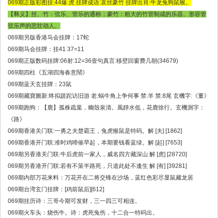
069期正版彩图挂:44爆:虎 挂牌成语:哀丝豪竹 挂牌出肖:牛龙兔狗鼠猴。
【释义】丝、竹：弦乐、管乐的通称；豪竹：粗大的竹管制成的乐器。形容管
弦乐声的悲壮动人。
069期另版香港马会挂牌：17蛇
069期马会挂牌：挂41 37=11
069期正版数码挂牌:06射:12=36壹句真言:移壁回窗费几朝(34679)
069期四柱《五湖四海春意鬧》
069期蓝天玄挂牌：23鼠
069期藏寶圖新:终拟蹉跎访旧游 老:蜗牛角上争何事 禁:羊 禁:8尾 玄機字:《董》
069期跑狗：【鹿】孤株疏葉，幽殼泉清。風靜水低，花鹿徐行。玄機測字：
《路》
069期香港关门联:一勇之夫楚霸王，兔虎猴鼠是特码。解 [夫] [1862]
069期香港开门联:准时鸡啼催早起，本期要钱看蓝绿。解 [起] [7653]
069期另香港关门联:牛后虎前一家人，威名四方藏深山 解 [虎] [28720]
069期另香港开门联:若有不策半路死，只道此处不逢生 解 [有] [39281]
069期内部万花来料：万花开在二将交锋在沙场，蓝红色彩尽显鼠藏龙居
069期台湾玄门挂牌：[鸡前鼠后][612]
069期挂历诗：三哥今期可发财，三一四三可相连。
069期火车头：烧伤牛。诗：虎死兔伤，十二合一特码出。