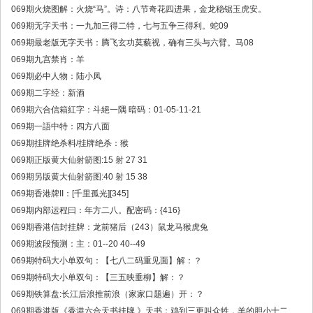
069期火烧图解：火烧“马”。诗：八节奇花四进果，金龙稳锯玉虎安。
069期无字天书：一九加三得二特，七与五争三得利。蛇09
069期最老版无字天书：腾飞玄功莫藐视，确有三头与六臂。马08
069期九宫禁肖：羊
069期必中人物：陆小凤
069期二字经：新酒
069期六合信箱紅字：斗絕一隅 暗码：01-05-11-21
069期一語中特：四方八面
069期挂牌绝杀料/挂牌绝杀：猴
069期正版黄大仙射箭图:15 射 27 31
069期另版黄大仙射箭图:40 射 15 38
069期香港牌II：[千里孤光][345]
069期内部运程曰：年方二八。配密码：{416}
069期香港信封挂牌：龙前猪后（243）鼠龙马猴虎兔
069期波段预测：主：01--20 40--49
069期特码大小单双句：【七八二码重见面】解：？
069期特码大小单双句：【三五映垂柳】解：？
069期铁算盘:长江后浪推前浪（家家口题遍）开：？
069期香港版《香港六合天书挂牌 》天书：鸡到三更叫众牲，羊的胆小十二