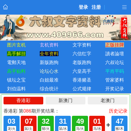
登录
注册
图片玄机
玄机资料
文字资料
正版挂牌
高手解挂
全年资料
六信红字
讀者論壇
電郵天地
新版跑狗
老版跑狗
六叔论坛
高手贴料
论坛心水
六皇高手
平肖平码
镇坛之宝
白姐最准
香港赌圣
管家婆料
刘伯温料
综合统计
公式规律
开奖记录