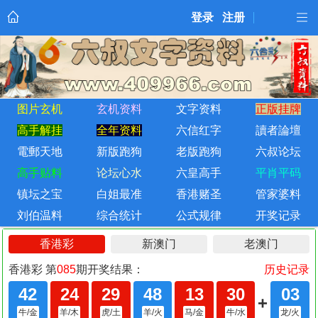
登录
注册
图片玄机
玄机资料
文字资料
正版挂牌
高手解挂
全年资料
六信红字
讀者論壇
電郵天地
新版跑狗
老版跑狗
六叔论坛
高手贴料
论坛心水
六皇高手
平肖平码
镇坛之宝
白姐最准
香港赌圣
管家婆料
刘伯温料
综合统计
公式规律
开奖记录