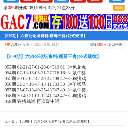
【059期】六叔公论坛资料(赌尊三肖)公式规律】
0楼
六叔公
发表于: 2026-06-02 14:17
阅读
8369
次|
返回列表
|
【059期】六叔公论坛资料(赌尊三肖)公式规律】
053期 02-21-27-01-20-04T19 01+3=兔龙虎
054期 07-13-15-05-31-27T16 16+3=鼠牛猪
055期 20-07-02-42-49-47T08 42+3=狗猪鸡
056期 32-34-10-47-18-11T33 33+3=羊猴马
057期 35-07-13-40-25-43T47 40+3=鼠牛猪
058期 39-40-21-01-12-41T42 42+3=狗猪鸡
059期 狗猪鸡肖 再次爆中吗
上一篇：
【059期】六叔公论坛资料(至尊六尾)公式规律】