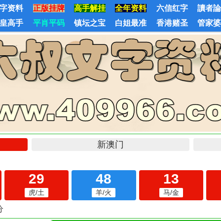
字资料
正版挂牌
高手解挂
全年资料
六信红字
讀者
皇高手
平肖平码
镇坛之宝
白姐最准
香港赌圣
管家