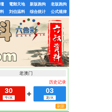
論壇
電郵天地
新版跑狗
老版跑狗
婆料
刘伯温料
综合统计
公式规律