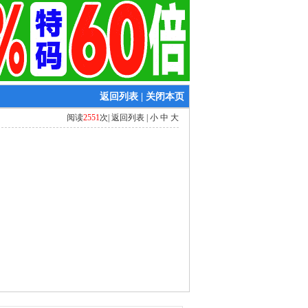
返回列表
|
关闭本页
阅读
2551
次|
返回列表
|
小
中
大