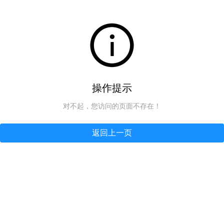
操作提示
对不起，您访问的页面不存在！
返回上一页