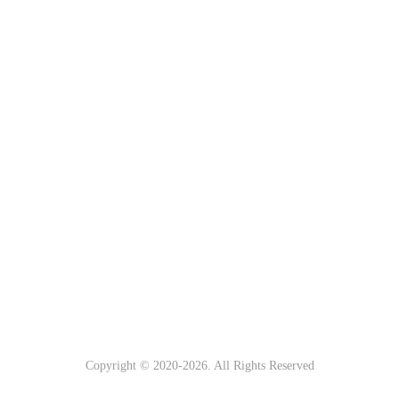
Copyright © 2020-
2026. All Rights Reserved