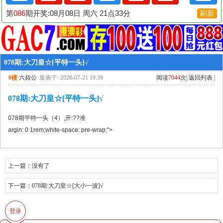
078期:大刀皇☆[平特一头]√
0楼
六叔公
发表于: 2026-07-21 19:39
阅读
7044
次|
返回列表
|
078期:大刀皇☆[平特一头]√
078期平特一头（4）,开:??准
argin: 0 1rem;white-space: pre-wrap;">
上一篇：没有了
下一篇：
078期:大刀皇☆[大小一波]√
登录