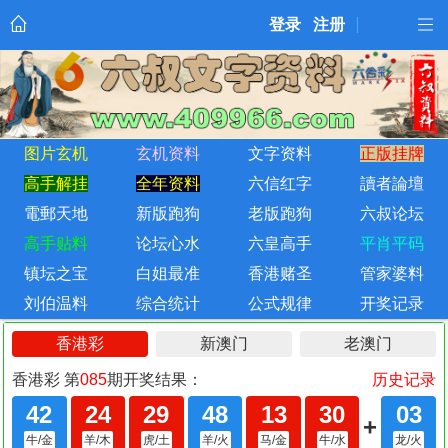
登录
注册
图片玄机
玄机资料
文字资料
正版挂牌
高手解挂
全年资料
六信红字
讀者論壇
電郵天地
新版跑狗
老版跑狗
六叔论坛
高手贴料
论坛心水
六皇高手
平肖平码
镇坛之宝
白姐最准
香港赌圣
管家婆料
刘伯温料
综合统计
公式规律
开奖记录