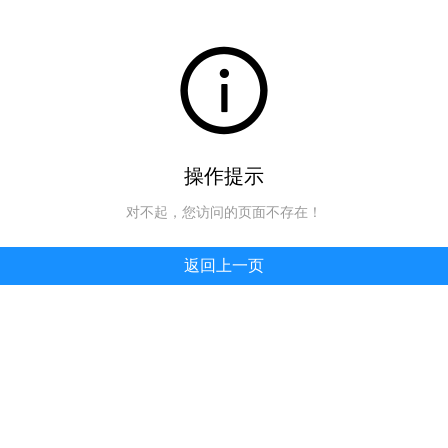
操作提示
对不起，您访问的页面不存在！
返回上一页