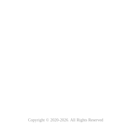
Copyright © 2020-
2026. All Rights Reserved