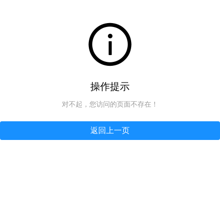
操作提示
对不起，您访问的页面不存在！
返回上一页