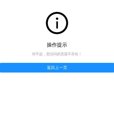
操作提示
对不起，您访问的页面不存在！
返回上一页