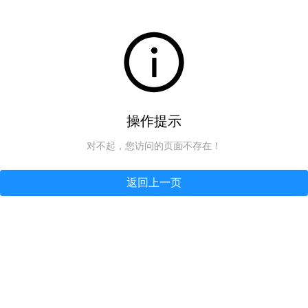
操作提示
对不起，您访问的页面不存在！
返回上一页