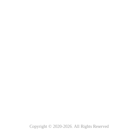
Copyright © 2020-
2026. All Rights Reserved