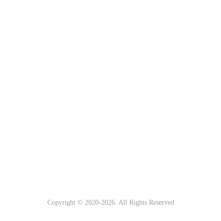
Copyright © 2020-
2026. All Rights Reserved