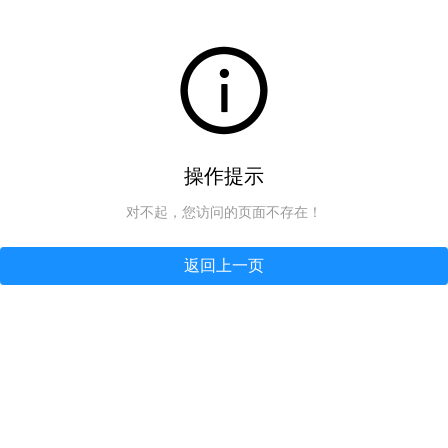
操作提示
对不起，您访问的页面不存在！
返回上一页