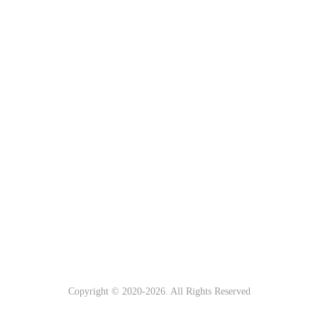
Copyright © 2020-
2026. All Rights Reserved