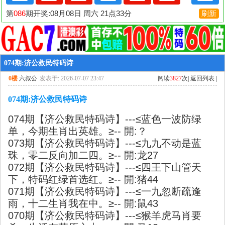
074期:济公救民特码诗
0楼
六叔公
发表于: 2026-07-07 23:47
阅读
3827
次|
返回列表
|
074期:济公救民特码诗
074期【济公救民特码诗】---≤蓝色一波防绿
单，今期生肖出英雄。≥-- 開:？
073期【济公救民特码诗】---≤九九不动是蓝
珠，零二反向加二四。≥-- 開:龙27
072期【济公救民特码诗】---≤四王下山管天
下，特码红绿首选红。≥-- 開:猪44
071期【济公救民特码诗】---≤一九忽断疏逢
雨，十二生肖我在中。≥-- 開:鼠43
070期【济公救民特码诗】---≤猴羊虎马肖要