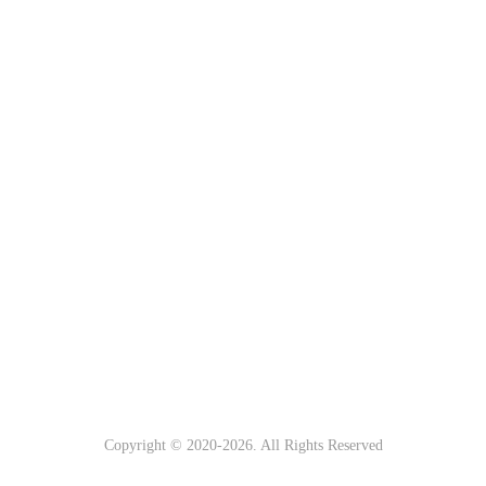
Copyright © 2020-
2026. All Rights Reserved