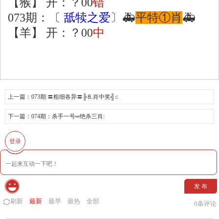
【猴】 开：？00
错
073期：〔
舐犊之爱
〕🚑
平特①肖
🚑
【羊】 开：？00
中
上一篇：
073期:〓粗细各异〓╠⒏肖中奖╣≤
下一篇：
074期：杀手一号═绝杀三肖:
登录
发 布
刷新
最新
最早
最热
全部
0
条评论