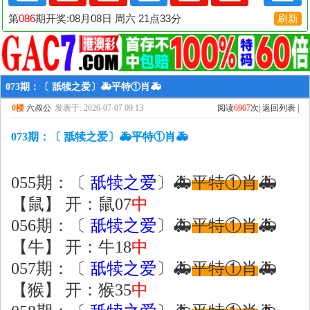
073期：〔 舐犊之爱〕🚑平特①肖🚑
0楼
六叔公
发表于: 2026-07-07 09:13
阅读
6967
次|
返回列表
|
073期：〔 舐犊之爱〕🚑平特①肖🚑
055期：〔
舐犊之爱
〕🚑
平特①肖
🚑
【鼠】 开：鼠07
中
056期：〔
舐犊之爱
〕🚑
平特①肖
🚑
【牛】 开：牛18
中
057期：〔
舐犊之爱
〕🚑
平特①肖
🚑
【猴】 开：猴35
中