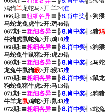
065期:〓
粗细各异
〓╠
⒏肖中奖
╣≤猴猪
鸡狗
羊
龙蛇马≥开:羊24
准
066期:〓
粗细各异
〓╠
⒏肖中奖
╣≤
狗猴
马蛇龙兔虎牛
≥开:鸡46错
067期:〓
粗细各异
〓╠
⒏肖中奖
╣≤
猪
鸡
牛狗虎鼠蛇
兔≥开:鸡10
准
068期:〓
粗细各异
〓╠
⒏肖中奖
╣≤
狗猴
马蛇兔牛鼠猪
≥开:虎29错
069期:〓
粗细各异
〓╠
⒏肖中奖
╣≤
马蛇
龙兔牛鼠狗
猴
≥开:猴35
准
070期:〓
粗细各异
〓╠
⒏肖中奖
╣≤
鼠龙
狗蛇兔猪牛虎
≥开:马13错
071期:〓
粗细各异
〓╠
⒏肖中奖
╣≤
狗猪
牛羊龙
鼠
鸡
蛇≥开:鼠43
准
072期:〓
粗细各异
〓╠
⒏肖中奖
╣≤
蛇兔