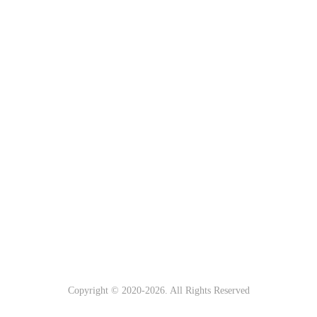
Copyright © 2020-
2026. All Rights Reserved