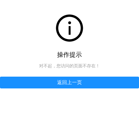
操作提示
对不起，您访问的页面不存在！
返回上一页