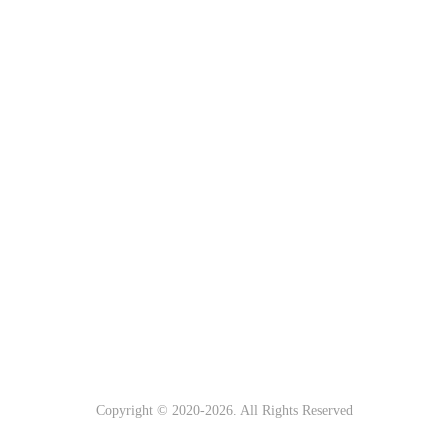
Copyright © 2020-
2026. All Rights Reserved