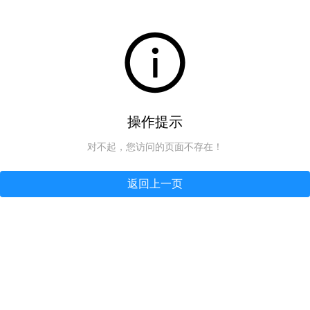
操作提示
对不起，您访问的页面不存在！
返回上一页