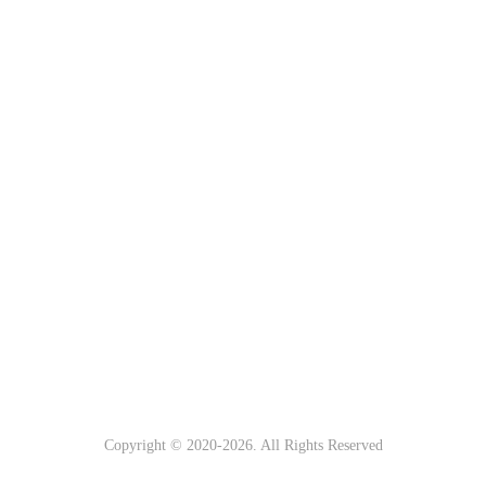
Copyright © 2020-
2026. All Rights Reserved