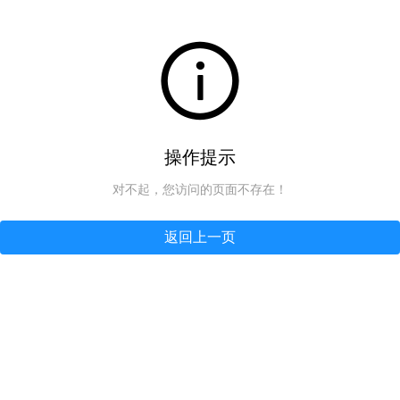
操作提示
对不起，您访问的页面不存在！
返回上一页