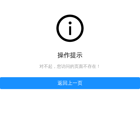
操作提示
对不起，您访问的页面不存在！
返回上一页