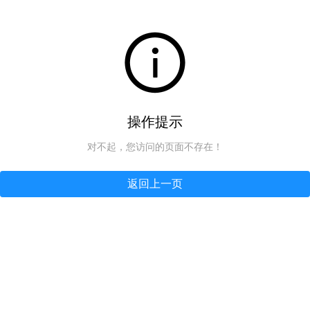
操作提示
对不起，您访问的页面不存在！
返回上一页