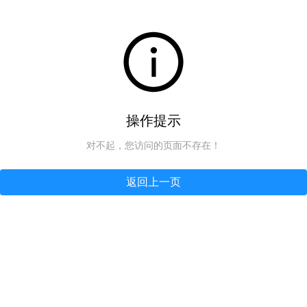
操作提示
对不起，您访问的页面不存在！
返回上一页