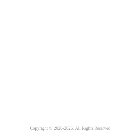
Copyright © 2020-
2026. All Rights Reserved