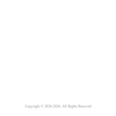
Copyright © 2020-
2026. All Rights Reserved