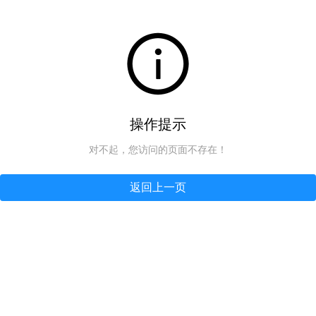
操作提示
对不起，您访问的页面不存在！
返回上一页