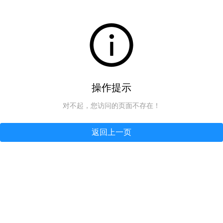
操作提示
对不起，您访问的页面不存在！
返回上一页