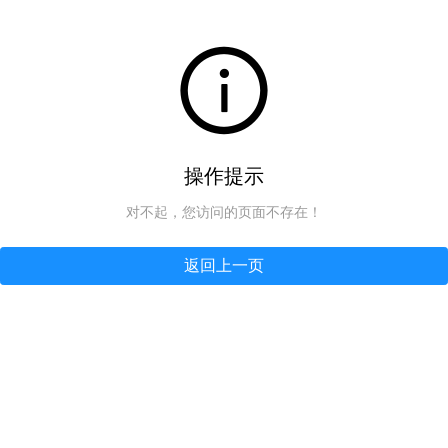
操作提示
对不起，您访问的页面不存在！
返回上一页