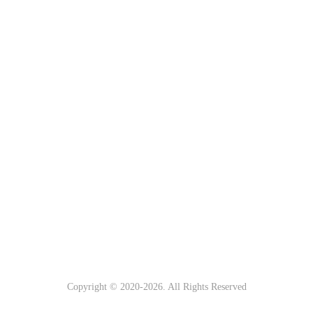
Copyright © 2020-
2026. All Rights Reserved