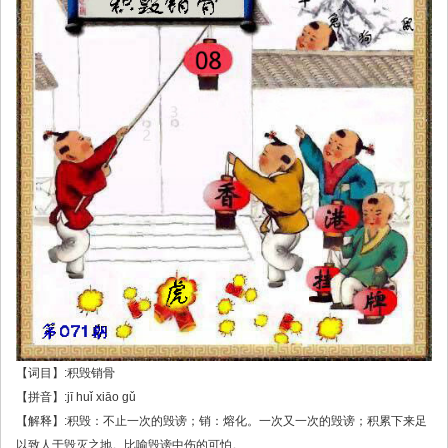
【词目】:积毁销骨
【拼音】:jī huǐ xiāo gǔ
【解释】:积毁：不止一次的毁谤；销：熔化。一次又一次的毁谤；积累下来足
以致人于毁灭之地。比喻毁谤中伤的可怕。