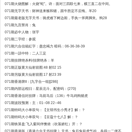
071期火烧图解：火烧“蛇”。诗：面对三四联七来，横三直二在中间。
071期无字天书：财神送来猴和猪，跟牛胜定不后悔。羊20
071期最老版无字天书：骑虎难下树边闹，手执一斧两脚夹。狗28
071期九宫禁肖：兔
071期必中人物：张宇
071期二字经：参观
071期六合信箱紅字：盡忠竭力 暗码：06-36-38-39
071期一語中特：二人三足
071期挂牌绝杀料/挂牌绝杀：羊
071期正版黄大仙射箭图:48 射02 15
071期另版黄大仙射箭图:17 射23 39
071期香港牌II：[九字合一组][286]
071期内部运程曰：星辰北斗。配密码：{270}
071期香港信封挂牌：马前马后（136）牛马鸡狗猪虎
071期波段预测：主：01--08 22--46
071期特码大小单双句：【文弱书生小秀才】解：？
071期特码大小单双句：【豆蔻十七八】解：？
071期铁算盘:飞入窗间伴懊侬（吹落娇红）开：？
071期香港版《香港六合天书挂牌 》天书：兔后兔前虎气凶，杀得一二便不