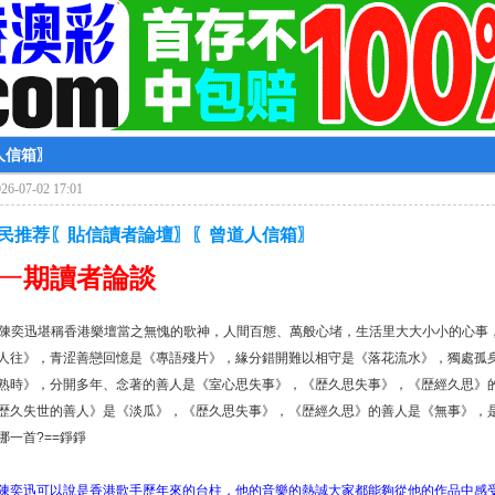
人信箱〗
6-07-02 17:01
彩民推荐〖貼信讀者論壇〗〖曾道人信箱〗
一
期讀者論談
好!陳奕迅堪稱香港樂壇當之無愧的歌神，人間百態、萬般心堵，生活里大大小小的心
人往》，青涩善戀回憶是《專語殘片》，緣分錯開難以相守是《落花流水》，獨處孤
熟時》，分開多年、念著的善人是《室心思失事》，《歴久思失事》，《歴經久思》
歴久失世的善人》是《淡瓜》，《歴久思失事》，《歴經久思》的善人是《無事》，
哪一首?==錚錚
陳奕迅可以說是香港歌手歷年來的台柱，他的音樂的熱誠大家都能夠從他的作品中感