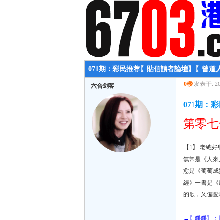
071期：彩民推荐〖貼信讀者論壇〗〖曾道
0楼
发表于: 202
六合剑客
071期：
第零七
【1】.老總
無常是《人來
愈是《葡萄成
經》一書是《
的歌，又偏愛
→〖錚錚〗：