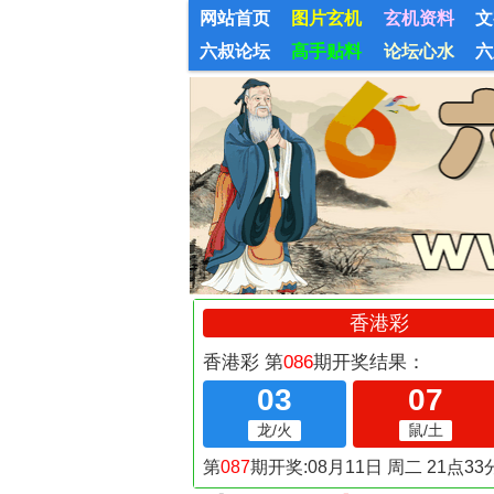
网站首页
图片玄机
玄机资料
文
六叔论坛
高手贴料
论坛心水
六