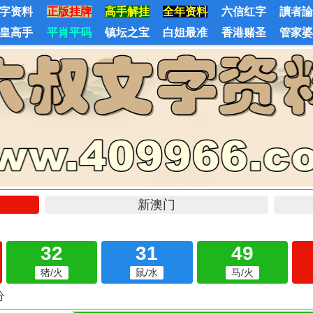
字资料
正版挂牌
高手解挂
全年资料
六信红字
讀者
皇高手
平肖平码
镇坛之宝
白姐最准
香港赌圣
管家