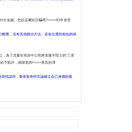
出金錢。您説這屬於詐騙嗎?====83年老登
行醒覺，沒有其他根治方法，若各位遇到相似的病
了紅，為了流量在視頻中公然將袁隆平院士的“三系
給予點評，謝謝老師!====善良的濤
絡尋找認同，要依靠奇特言論確立自己身價的風