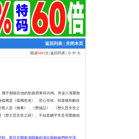
返回列表
|
关闭本页
阅读
6441
次|
返回列表
|
小
中
大
事，幾乎都能在他的歌曲裡蒋得共鳴。奔波人海聚散
身孤獨是《孤獨患者》，苦心等候、與遺憾和解自
的舊人是《無事》，《歷險記》，《歷久思失世之
是《歴久思失世之經》。不知老總平常是否愛聽他
受到，而且定期有演唱會的演出與粉絲們的交流。