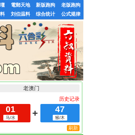
論壇
電郵天地
新版跑狗
老版跑狗
婆料
刘伯温料
综合统计
公式规律