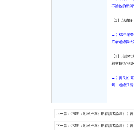
不論他的新與
【2】.貼總
→〖83年老
症者老總勸大
【3】.老師
雜交技術”稱為
→〖善良的濤
氣，老總只能
上一篇：
070期：彩民推荐〖貼信讀者論壇〗〖
下一篇：
072期：彩民推荐〖貼信讀者論壇〗〖