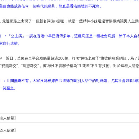
舊曲也能成為任何一個時代的經典，簡直是香港樂壇的不死鳥。
好，最近網路上出現了一個新名詞(崩老頭)，就是一些精神小妹透過賣惨撒嬌讓男人主動付
登〗：「公主病」一詞在香港中早已流傳多年，這種病症是一種社會病態，除了本人自
家自行遠離。
您好，近日，某位在全平台粉絲量超過200萬、打著“保衛老種子”旗號的農業網紅，為
“變熊雜交”、“病態雜交”，將“雄性不育骡子稱為“生死差”不生育技術。對於這種人請您
〗：世間無奇不有，大家只能根據自己道德判斷別人話中的對與錯，尤其社會鼓吹網
一笑至之。
曾道人信箱〗
曾道人信箱〗