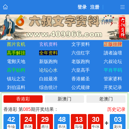
登录
注册
图片玄机
玄机资料
文字资料
正版挂牌
高手解挂
全年资料
六信红字
讀者論壇
電郵天地
新版跑狗
老版跑狗
六叔论坛
高手贴料
论坛心水
六皇高手
平肖平码
镇坛之宝
白姐最准
香港赌圣
管家婆料
刘伯温料
综合统计
公式规律
开奖记录