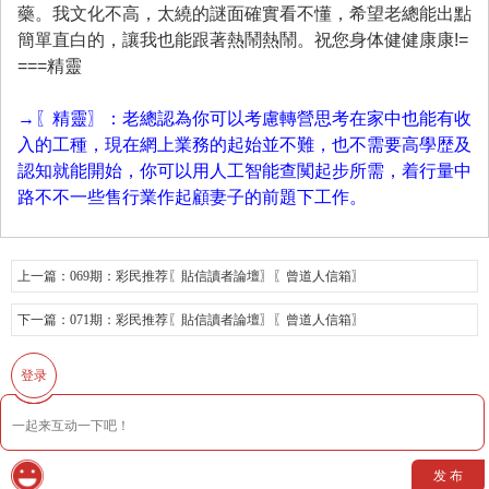
藥。我文化不高，太繞的謎面確實看不懂，希望老總能出點
簡單直白的，讓我也能跟著熱鬧熱鬧。祝您身体健健康康!=
===精靈
→〖精靈〗：老總認為你可以考慮轉營思考在家中也能有收
入的工種，現在網上業務的起始並不難，也不需要高學歴及
認知就能開始，你可以用人工智能查闃起步所需，着行量中
路不不一些售行業作起顧妻子的前題下工作。
上一篇：
069期：彩民推荐〖貼信讀者論壇〗〖曾道人信箱〗
下一篇：
071期：彩民推荐〖貼信讀者論壇〗〖曾道人信箱〗
登录
发 布