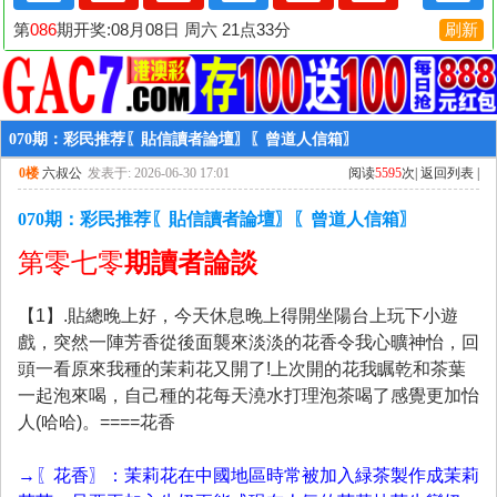
070期：彩民推荐〖貼信讀者論壇〗〖曾道人信箱〗
0楼
六叔公
发表于: 2026-06-30 17:01
阅读
5595
次|
返回列表
|
070期：彩民推荐〖貼信讀者論壇〗〖曾道人信箱〗
第零七零
期讀者論談
【1】.貼總晚上好，今天休息晚上得開坐陽台上玩下小遊
戲，突然一陣芳香從後面襲來淡淡的花香令我心曠神怡，回
頭一看原來我種的茉莉花又開了!上次開的花我瞩乾和茶葉
一起泡來喝，自己種的花每天澆水打理泡茶喝了感覺更加怡
人(哈哈)。====花香
→〖花香〗：茉莉花在中國地區時常被加入緑茶製作成茉莉