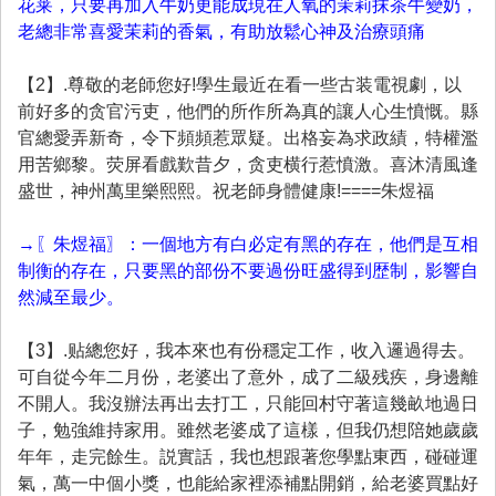
花莱，只要再加入牛奶更能成現在人氧的茉莉抹茶牛變奶，
老總非常喜愛茉莉的香氣，有助放鬆心神及治療頭痛
【2】.尊敬的老師您好!學生最近在看一些古装電視劇，以
前好多的贪官污吏，他們的所作所為真的讓人心生憤慨。縣
官總愛弄新奇，令下頻頻惹眾疑。出格妄為求政績，特權濫
用苦鄉黎。荧屏看戲歎昔夕，贪吏横行惹憤激。喜沐清風逢
盛世，神州萬里樂熙熙。祝老師身體健康!====朱煜福
→〖朱煜福〗：一個地方有白必定有黑的存在，他們是互相
制衡的存在，只要黑的部份不要過份旺盛得到歴制，影響自
然減至最少。
【3】.贴總您好，我本來也有份穩定工作，收入邏過得去。
可自從今年二月份，老婆出了意外，成了二級残疾，身邊離
不開人。我沒辦法再出去打工，只能回村守著這幾畝地過日
子，勉強維持家用。雖然老婆成了這樣，但我仍想陪她歲歲
年年，走完餘生。説實話，我也想跟著您學點東西，碰碰運
氣，萬一中個小獎，也能給家裡添補點開銷，給老婆買點好