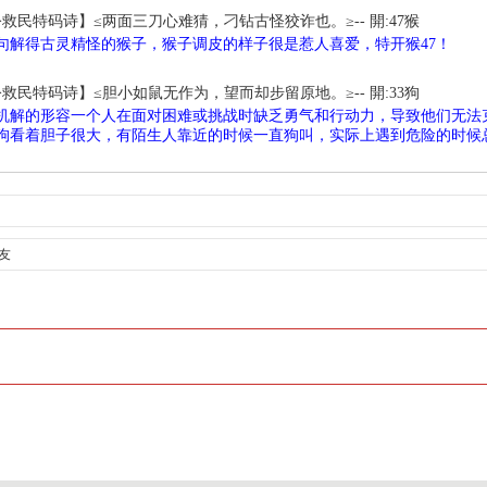
公救民特码诗】≤两面三刀心难猜，刁钻古怪狡诈也。≥-- 開:47猴
句解得古灵精怪的猴子，猴子调皮的样子很是惹人喜爱，特开猴47！
公救民特码诗】≤胆小如鼠无作为，望而却步留原地。≥-- 開:33狗
机解的形容一个人在面对困难或挑战时缺乏勇气和行动力，导致他们无法
狗看着胆子很大，有陌生人靠近的时候一直狗叫，实际上遇到危险的时候
友