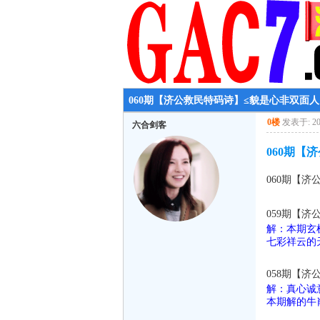
060期【济公救民特码诗】≤貌是心非双面人，
0楼
发表于: 202
六合剑客
060期【
060期【济
059期【济
解：本期玄
七彩祥云的
058期【济
解：真心诚
本期解的牛