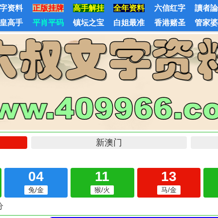
字资料
正版挂牌
高手解挂
全年资料
六信红字
讀者
皇高手
平肖平码
镇坛之宝
白姐最准
香港赌圣
管家