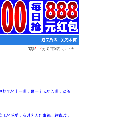
返回列表
|
关闭本页
阅读
7114
次|
返回列表
|
小
中
大
？
没想他的上一世，是一个武功盖世，踏着
实地的感受，所以为人处事都比较真诚，