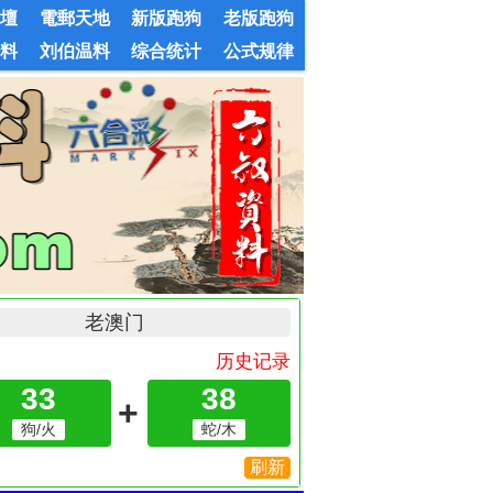
論壇
電郵天地
新版跑狗
老版跑狗
婆料
刘伯温料
综合统计
公式规律