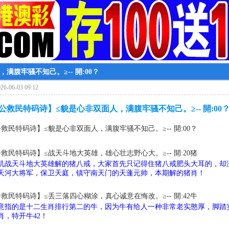
满腹牢骚不知己。≥-- 開:00？
6-06-03 09:12
济公救民特码诗】≤貌是心非双面人，满腹牢骚不知己。≥-- 開:00
公救民特码诗】≤貌是心非双面人，满腹牢骚不知己。≥-- 開:00？
公救民特码诗】≤战天斗地大英雄，雄心壮志野心大。≥-- 開:20猪
机战天斗地大英雄解的猪八戒，大家首先只记得住猪八戒肥头大耳的，却
天河大将军，保卫天庭，镇守南天门的天蓬元帅，本期解的猪肖！
公救民特码诗】≤丢三落四心糊涂，真心诚意在悔改。≥-- 開:42牛
意指的是十二生肖排行第二的牛，因为牛有给人一种非常老实憨厚，脚踏
肖，特开牛42！