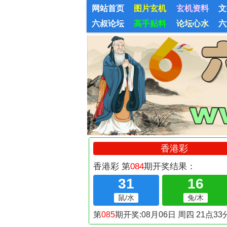
网站首页
图片玄机
玄机资料
文
六叔论坛
高手贴料
论坛心水
六