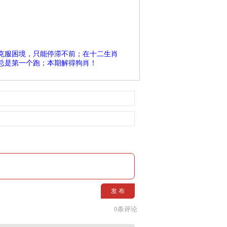
克服困境，只能停滞不前；在十二生肖
总是第一个跑；本期解得狗肖！
发 布
0
条评论