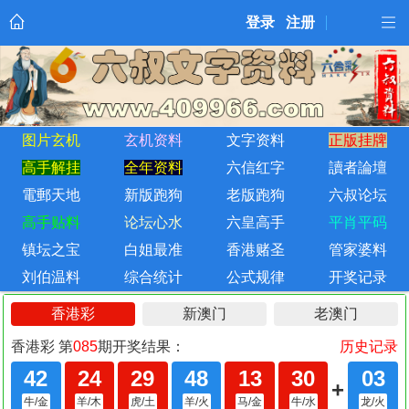
登录
注册
图片玄机
玄机资料
文字资料
正版挂牌
高手解挂
全年资料
六信红字
讀者論壇
電郵天地
新版跑狗
老版跑狗
六叔论坛
高手贴料
论坛心水
六皇高手
平肖平码
镇坛之宝
白姐最准
香港赌圣
管家婆料
刘伯温料
综合统计
公式规律
开奖记录