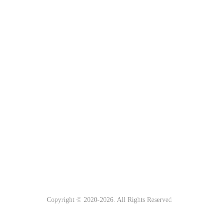
Copyright © 2020-
2026. All Rights Reserved