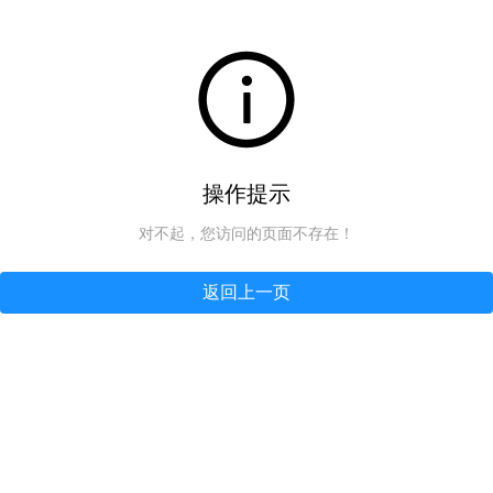
操作提示
对不起，您访问的页面不存在！
返回上一页