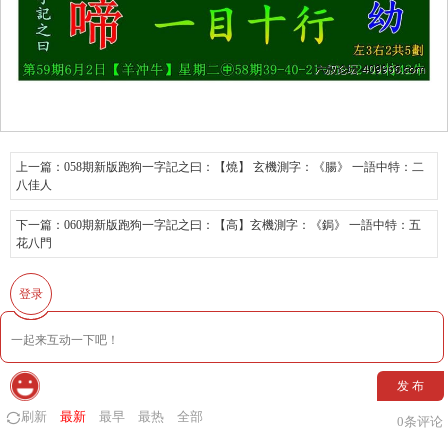
上一篇：
058期新版跑狗一字記之曰：【燒】 玄機測字：《腸》 一語中特：二
八佳人
下一篇：
060期新版跑狗一字記之曰：【高】玄機測字：《鋦》 一語中特：五
花八門
登录
发 布
刷新
最新
最早
最热
全部
0
条评论