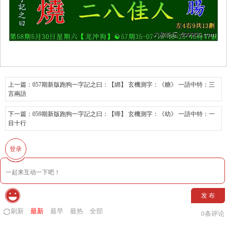
上一篇：
057期新版跑狗一字記之曰：【綁】 玄機測字：《糖》 一語中特：三
言兩語
下一篇：
059期新版跑狗一字記之曰：【啼】 玄機測字：《幼》 一語中特：一
目十行
登录
发 布
刷新
最新
最早
最热
全部
0
条评论