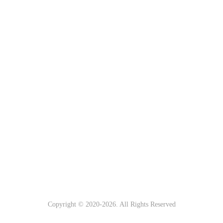
Copyright © 2020-
2026. All Rights Reserved