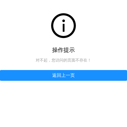
操作提示
对不起，您访问的页面不存在！
返回上一页