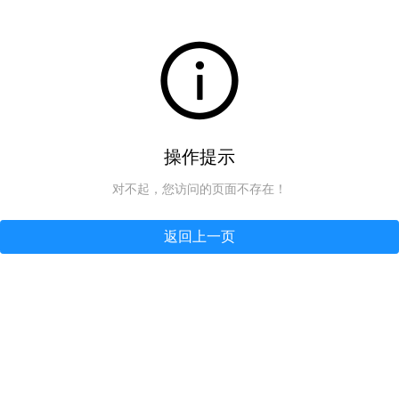
操作提示
对不起，您访问的页面不存在！
返回上一页