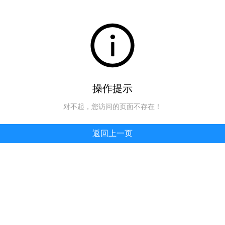
操作提示
对不起，您访问的页面不存在！
返回上一页