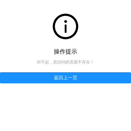
操作提示
对不起，您访问的页面不存在！
返回上一页