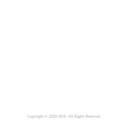
Copyright © 2020-
2026. All Rights Reserved