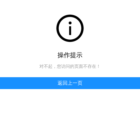
操作提示
对不起，您访问的页面不存在！
返回上一页