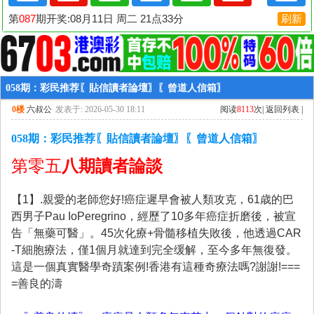
058期：彩民推荐〖貼信讀者論壇〗〖曾道人信箱〗
0楼
六叔公
发表于: 2026-05-30 18:11
阅读
8113
次|
返回列表
|
058期：彩民推荐〖貼信讀者論壇〗〖曾道人信箱〗
第零五
八期讀者論談
【1】.親愛的老師您好!癌症遲早會被人類攻克，61歳的巴
西男子Pau IoPeregrino，經歷了10多年癌症折磨後，被宣
告「無藥可醫」。45次化療+骨髓移植失敗後，他透過CAR
-T細胞療法，僅1個月就達到完全缓解，至今多年無復發。
這是一個真實醫學奇蹟案例!香港有這種奇療法嗎?謝謝!===
=善良的濤