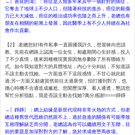
→〖善良的濤〗：癌症是人類多年來其中一個針對的病症，
它奪去了地球上不少人口，但隨著科技的進步，癌症的殺傷
力已大大減低，癌症的根治成功率也隨之而上升，老總也有
朋友在相關的範籌上發展，因此醫學上有不少人持續在為社
會作出貢獻。
【2】.老總您好!有件私事一直困擾我許久，想冒昧向您請
教。先前在網路上認識一位女生，相處期間心生好感，投入
了不少真情，後來因種種現實原因無奈删除了所有聯絡方
式。如今我知道對方的具體地址，内心十分糾結，不知道該
不該主動去找她。一方面放不下這段感情，不甘心就此錯
過:另一方面又顧慮貿然前往太過唐突，怕打擾到對方，也
擔心時機不合適造成尴尬。您闃歷深厚、看人通透，懇請您
幫忙分析指點，我是否該主動去找她?萬分感謝!====錚錚
→〖錚錚〗：網上結缘是新世代現時非常火熱的方式，但老
總這種舊世代思維仍然跟不上，過於急進的關係有可能導致
互相理解缺乏而分開，老總認為你可以繼續用文子互聯，目
前的要題是加深對對方的了解，急於求成會堕馬收場。