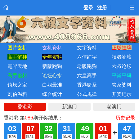
登录
注册
图片玄机
玄机资料
文字资料
正版挂牌
高手解挂
全年资料
六信红字
讀者論壇
電郵天地
新版跑狗
老版跑狗
六叔论坛
高手贴料
论坛心水
六皇高手
平肖平码
镇坛之宝
白姐最准
香港赌圣
管家婆料
刘伯温料
综合统计
公式规律
开奖记录