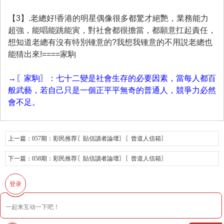
【3】.老總好!香港的明星偶像很多都驚才絕艷，業務能力
超強，能唱能跳能寅，對社會都很擔當，都願意扛起責任，
想知道老總有沒有特別锺意的?我想我锺意的不用説老總也
能猜出來!====家駒
→〖家駒〗：七十二變是社會生存的必要因素，當每人都百
般武藝，若自己只是一個正平平無奇的普通人，競爭力必然
會不足。
上一篇：
057期：彩民推荐〖貼信讀者論壇〗〖曾道人信箱〗
下一篇：
058期：彩民推荐〖貼信讀者論壇〗〖曾道人信箱〗
登录