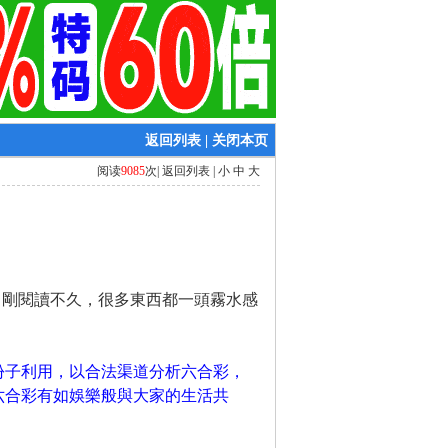
返回列表
|
关闭本页
阅读
9085
次|
返回列表
|
小
中
大
，剛閱讀不久，很多東西都一頭霧水感
份子利用，以合法渠道分析六合彩，
六合彩有如娛樂般與大家的生活共