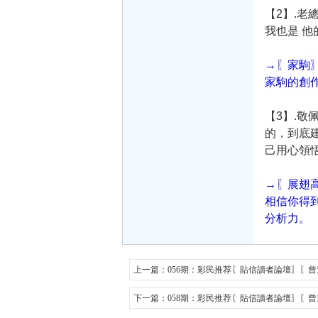
【2】.
我也是 他
→〖家駒
家駒的創
【3】.
的，到底
己用心領悟
→〖展翅
相信你得
分析力。
上一篇：
056期：彩民推荐〖貼信讀者論壇〗〖
下一篇：
058期：彩民推荐〖貼信讀者論壇〗〖