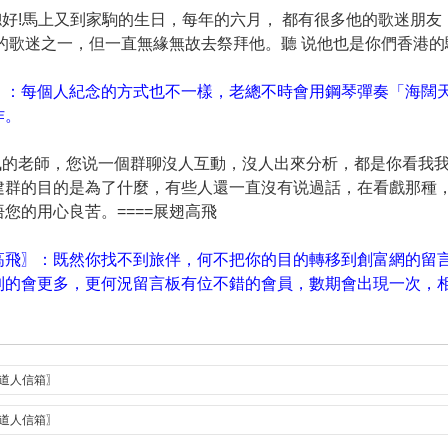
老總好!馬上又到家駒的生日，每年的六月， 都有很多他的歌迷朋
的歌迷之一，但一直無緣無故去祭拜他。聽 说他也是你們香港的驕傲
〗：每個人紀念的方式也不一樣，老總不時會用鋼琴彈奏「海闊
作。
敬佩的老師，您说一個群聊沒人互動，沒人出來分析，都是你看我
建群的目的是為了什麼，有些人還一直沒有说過話，在看戲那種
您的用心良苦。====展翅高飛
高飛〗：既然你找不到旅伴，何不把你的目的轉移到創富網的留
到的會更多，更何況留言板有位不錯的會員，數期會出現一次，
曾道人信箱〗
曾道人信箱〗