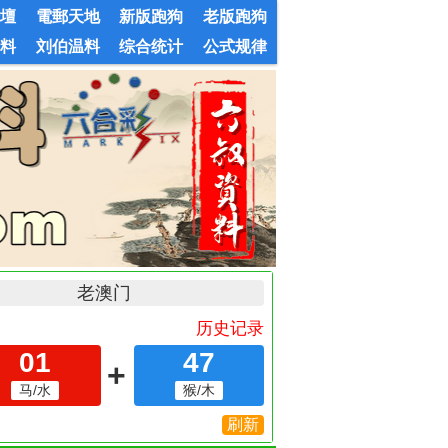
論壇
電郵天地
新版跑狗
老版跑狗
婆料
刘伯温料
综合统计
公式规律