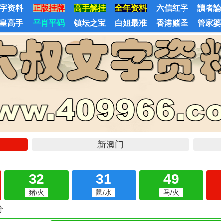
字资料
正版挂牌
高手解挂
全年资料
六信红字
讀者
皇高手
平肖平码
镇坛之宝
白姐最准
香港赌圣
管家