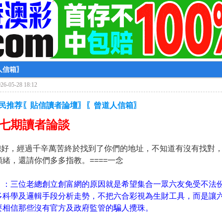
人信箱〗
6-05-28 18:12
彩民推荐〖貼信讀者論壇〗〖曾道人信箱〗
七期讀者論談
老總好，經過千辛萬苦終於找到了你們的地址，不知道有沒有找對
緒，還請你們多多指教。====一念
〗：三位老總創立創富網的原因就是希望集合一眾六友免受不法
多科學及邏輯手段分析走勢，不把六合彩視為生財工具，而是讓
要相信那些沒有官方及政府監管的騙人攪珠。