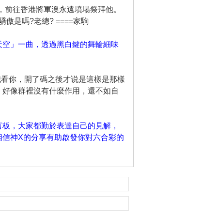
友，前往香港將軍澳永遠墳場祭拜他。
是嗎?老總? ====家駒
天空」一曲，透過黑白鍵的舞輪細味
我看你，開了碼之後才说是這樣是那樣
，好像群裡沒有什麼作用，還不如自
言板，大家都勤於表達自己的見解，
相信神X的分享有助啟發你對六合彩的