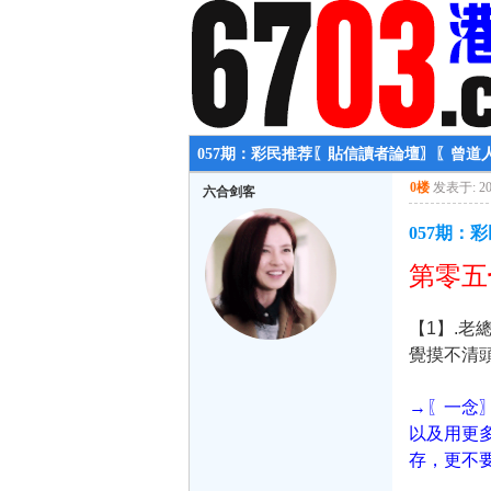
057期：彩民推荐〖貼信讀者論壇〗〖曾道
0楼
发表于: 202
六合剑客
057期：
第零五
【1】.
覺摸不清頭
→〖一念
以及用更
存，更不