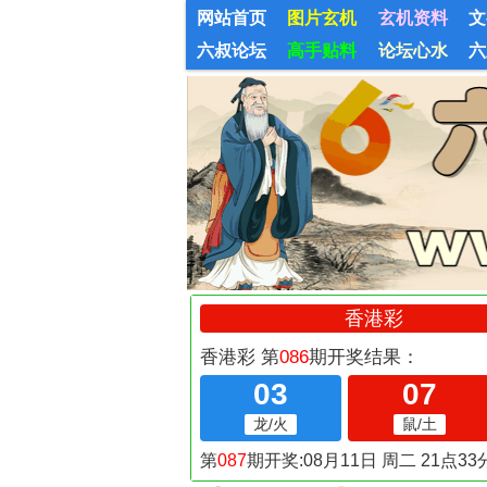
网站首页
图片玄机
玄机资料
文
六叔论坛
高手贴料
论坛心水
六